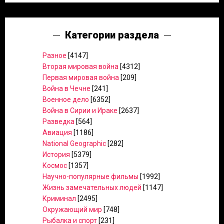
Категории раздела
Разное
[4147]
Вторая мировая война
[4312]
Первая мировая война
[209]
Война в Чечне
[241]
Военное дело
[6352]
Война в Сирии и Ираке
[2637]
Разведка
[564]
Авиация
[1186]
National Geographic
[282]
История
[5379]
Космос
[1357]
Научно-популярные фильмы
[1992]
Жизнь замечательных людей
[1147]
Криминал
[2495]
Окружающий мир
[748]
Рыбалка и спорт
[231]