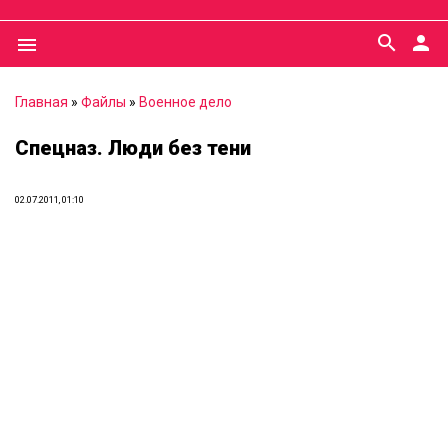
search
person
menu
Главная
»
Файлы
»
Военное дело
Спецназ. Люди без тени
02.07.2011, 01:10