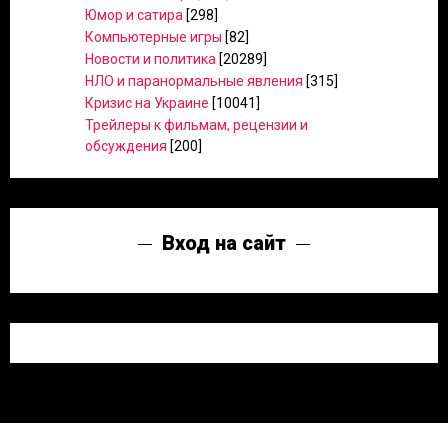
Юмор и сатира
[298]
Компьютерные игры
[82]
Новости и политика
[20289]
НЛО и паранормальные явления
[315]
Кризис на Украине
[10041]
Трейлеры к фильмам, рецензии и
обсуждения
[200]
Вход на сайт